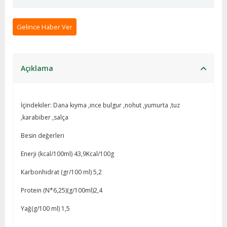
Gelince Haber Ver
Açıklama
İçindekiler: Dana kıyma ,ince bulgur ,nohut ,yumurta ,tuz
,karabiber ,salça
Besin değerleri
Enerji (kcal/100ml) 43,9Kcal/100g
Karbonhidrat (gr/100 ml) 5,2
Protein (N*6,25)(g/100ml)2,4
Yağ(g/100 ml) 1,5