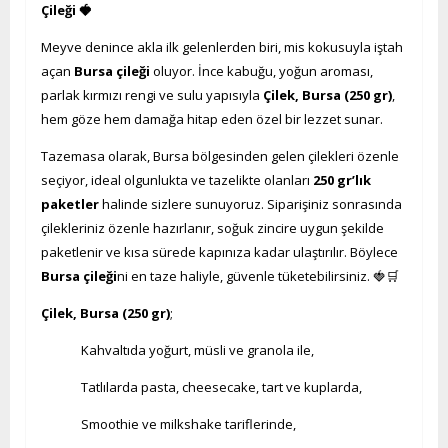
Çileği 🍓
Meyve denince akla ilk gelenlerden biri, mis kokusuyla iştah
açan
Bursa çileği
oluyor. İnce kabuğu, yoğun aroması,
parlak kırmızı rengi ve sulu yapısıyla
Çilek, Bursa (250 gr)
,
hem göze hem damağa hitap eden özel bir lezzet sunar.
Tazemasa olarak, Bursa bölgesinden gelen çilekleri özenle
seçiyor, ideal olgunlukta ve tazelikte olanları
250 gr’lık
paketler
halinde sizlere sunuyoruz. Siparişiniz sonrasında
çilekleriniz özenle hazırlanır, soğuk zincire uygun şekilde
paketlenir ve kısa sürede kapınıza kadar ulaştırılır. Böylece
Bursa çileği
ni en taze haliyle, güvenle tüketebilirsiniz. 🍓🛒
Çilek, Bursa (250 gr)
;
Kahvaltıda yoğurt, müsli ve granola ile,
Tatlılarda pasta, cheesecake, tart ve kuplarda,
Smoothie ve milkshake tariflerinde,