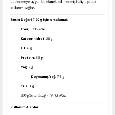
beslenmeye uygun bu ekmek, dilimlenmiş haliyle pratik
kullanım sağlar.
Besin Değeri (100 g için ortalama):
Enerji:
235 kcal
Karbonhidrat:
28 g
Lif:
6 g
Protein:
6.5 g
Yağ:
9 g
Doymamış Yağ:
7.5 g
Tuz:
1 g
800 g’lık ambalaj ≈ 16–18 dilim
Kullanım Alanları: