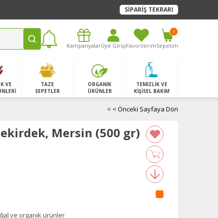
SİPARİŞ TEKRARI
0
Kampanyalar
Üye Girişi
Favorilerim
Sepetim
K VE
TAZE
ORGANİK
TEMİZLİK VE
ÜNLERİ
SEPETLER
ÜRÜNLER
KİŞİSEL BAKIM
< < Önceki Sayfaya Dön
ekirdek, Mersin (500 gr)
̆al ve organik ürünler