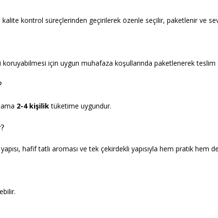
te kontrol süreçlerinden geçirilerek özenle seçilir, paketlenir ve sevk
i koruyabilmesi için uygun muhafaza koşullarında paketlenerek teslim e
?
talama
2-4 kişilik
tüketime uygundur.
r?
apısı, hafif tatlı aroması ve tek çekirdekli yapısıyla hem pratik hem de 
bilir.