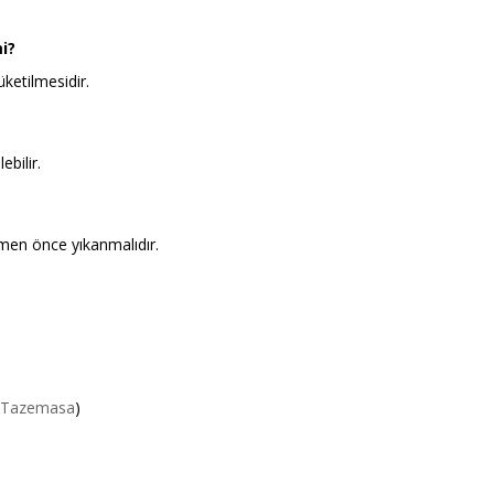
i?
ketilmesidir.
ebilir.
en önce yıkanmalıdır.
Tazemasa
)