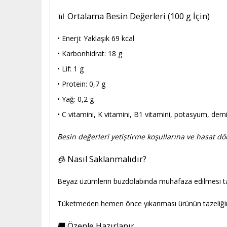
📊 Ortalama Besin Değerleri (100 g İçin)
• Enerji: Yaklaşık 69 kcal
• Karbonhidrat: 18 g
• Lif: 1 g
• Protein: 0,7 g
• Yağ: 0,2 g
• C vitamini, K vitamini, B1 vitamini, potasyum, demir
Besin değerleri yetiştirme koşullarına ve hasat dön
🧊 Nasıl Saklanmalıdır?
Beyaz üzümlerin buzdolabında muhafaza edilmesi tav
Tüketmeden hemen önce yıkanması ürünün tazeliğini d
🚚 Özenle Hazırlanır