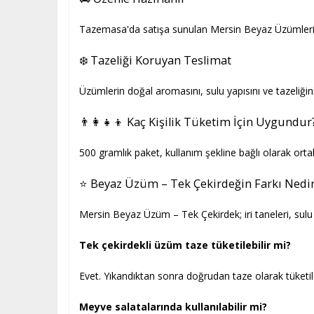
Tazemasa'da satışa sunulan Mersin Beyaz Üzümleri kali
❄️ Tazeliği Koruyan Teslimat
Üzümlerin doğal aromasını, sulu yapısını ve tazeliğin
👨‍👩‍👧‍👦 Kaç Kişilik Tüketim İçin Uygundur
500 gramlık paket, kullanım şekline bağlı olarak or
⭐ Beyaz Üzüm – Tek Çekirdeğin Farkı Nedi
Mersin Beyaz Üzüm – Tek Çekirdek; iri taneleri, sulu y
Tek çekirdekli üzüm taze tüketilebilir mi?
Evet. Yıkandıktan sonra doğrudan taze olarak tüketile
Meyve salatalarında kullanılabilir mi?