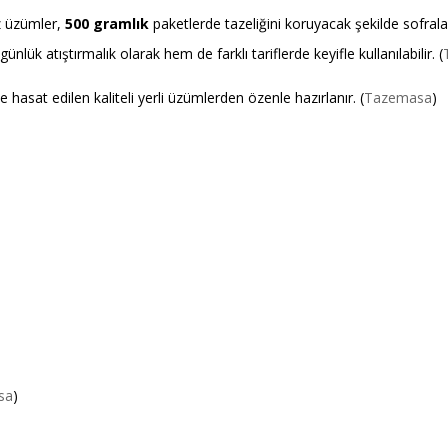
z üzümler,
500 gramlık
paketlerde tazeliğini koruyacak şekilde sofraları
ünlük atıştırmalık olarak hem de farklı tariflerde keyifle kullanılabilir. (
sat edilen kaliteli yerli üzümlerden özenle hazırlanır. (
Tazemasa
)
sa
)