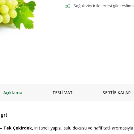
Soğuk zincir ile ertesi gün teslima
mpuanı
Keçi
Vegan Ürünler
Salam
 ve Jeli
Manda
Anne & Çocuk
Granola
ı
Kaymaklı
İçecekler
iyatlar
Jersey Yoğurt
Ev Yemekleri
zlar ve Kek Karışımları
Yoğurt mayası
Çorbalar
& Tatlı
Mezeler
ş
Ana Yemekler
lık
Zeytinyağlılar
Açıklama
TESLİMAT
SERTİFİKALAR
 gr)
– Tek Çekirdek
, iri taneli yapısı, sulu dokusu ve hafif tatlı aromasıy