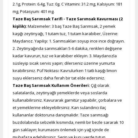
2.1g, Protein: 6.4g, Tuz: 0g. C Vitamini: 31.2 mg, Kalsiyum: 181
mg, Potasyum: 401 mg.
Taze Baş Sarımsak Tarifi - Taze Sarımsak Kavurması (2
kişilik):
Malzemeler: 3 baş Taze Baş Sarımsak, 2 yemek
kaşığı zeytinyağı, 1 tutam tuz, 1 tutam karabiber, Üzerine:
Maydanoz. Yapılışı: 1. Sarımsakları soyup ince ince doğrayın.
2. Zeytinyağında sarımsakları 5-6 dakika, renkleri değişene
kadar kavurun, tuz ve karabiber ekleyin. 3. Maydanozla
süsleyip sıcak servis yapın; dilerseniz üzerine yumurta
kırabilirsiniz. Püf Noktası: Kavrulurken 1 tatlı kaşığı limon
suyu eklerseniz daha ferah bir tat elde edersiniz.
Taze Baş Sarımsak Kullanım Önerileri:
Çiğ olarak
salatalarda, zeytinyağlı yemeklerde veya soslarda
kullanabilirsiniz. Kavurarak garnitür yapabilir, çorbalara ve
et yemeklerine ekleyebilirsiniz. Kan sulandırıcı ilaç
kullananlar doktoruna danışmalıdır. Taze sarımsağı
buzdolabında sebzelik kısmında, nemli bir bezle sararak 10
gün saklayın; kurumasını önlemek için yağ içinde de
muhafaza edebilirsiniz. Serin ve kuru yerde tutun.