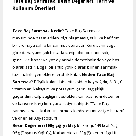
Taze Baş Sarımsak: Besin Değerleri, Tarif ve
Kullanım Önerileri
Taze Baş Sarımsak Nedir?
Taze Baş Sarımsak,
mevsiminde hasat edilen, olgunlaşmamış, sulu ve hafif tatlı
bir aromaya sahip bir sarımsak türüdür. Kuru sarımsağa
göre daha yumuşak bir tada sahip olan bu sarımsak,
genellikle bahar ve yaz aylarında demet halinde veya baş
olarak satılır. Doğal bir antibiyotik olarak bilinen sarımsak,
taze haliyle yemeklere ferahlık katar.
Neden Taze Baş
Sarımsak?
Düşük kalorili bir antioksidan kaynağıdır; A, B1, C
vitaminleri, kalsiyum ve potasyum içerir. Bağışıklığı
güçlendirir, kalp sağlığını destekler, kan basıncını düzenler
ve kansere karşı koruyucu etkiye sahiptir. "Taze Baş
Sarımsak nasıl kullanılır" mı merak ediyorsunuz? İşte bir tarif
ve öneriler! Afiyet olsun!
Besin Değerleri (100g çiğ, yaklaşık):
Enerji: 149 kcal, Yağ:
0.5g (Doymuş Yağ: 0g), Karbonhidrat: 33g (Şekerler: 1g), Lif: