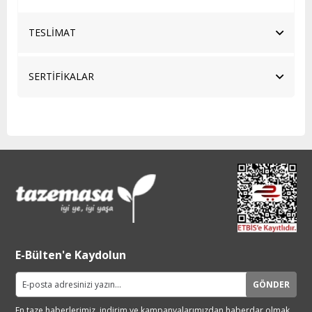
TESLİMAT
SERTİFİKALAR
E-Bülten'e Kaydolun
GÖNDER
En taze haberlerimiz, indirim ve
kampanyalarımızdan haberdar
olmak