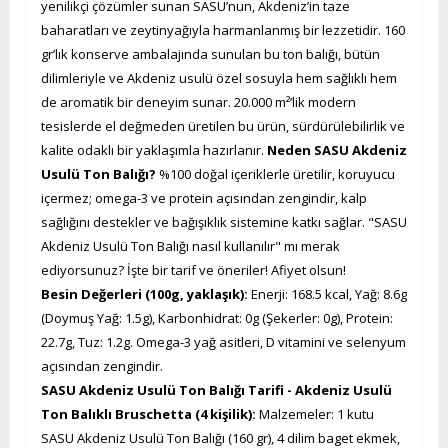
yenilikçi çözümler sunan SASU’nun, Akdeniz’in taze
baharatları ve zeytinyağıyla harmanlanmış bir lezzetidir. 160
gr’lık konserve ambalajında sunulan bu ton balığı, bütün
dilimleriyle ve Akdeniz usulü özel sosuyla hem sağlıklı hem
de aromatik bir deneyim sunar. 20.000 m²’lik modern
tesislerde el değmeden üretilen bu ürün, sürdürülebilirlik ve
kalite odaklı bir yaklaşımla hazırlanır.
Neden SASU Akdeniz
Usulü Ton Balığı?
%100 doğal içeriklerle üretilir, koruyucu
içermez; omega-3 ve protein açısından zengindir, kalp
sağlığını destekler ve bağışıklık sistemine katkı sağlar. "SASU
Akdeniz Usulü Ton Balığı nasıl kullanılır" mı merak
ediyorsunuz? İşte bir tarif ve öneriler! Afiyet olsun!
Besin Değerleri (100g, yaklaşık):
Enerji: 168.5 kcal, Yağ: 8.6g
(Doymuş Yağ: 1.5g), Karbonhidrat: 0g (Şekerler: 0g), Protein:
22.7g, Tuz: 1.2g. Omega-3 yağ asitleri, D vitamini ve selenyum
açısından zengindir.
SASU Akdeniz Usulü Ton Balığı Tarifi - Akdeniz Usulü
Ton Balıklı Bruschetta (4 kişilik):
Malzemeler: 1 kutu
SASU Akdeniz Usulü Ton Balığı (160 gr), 4 dilim baget ekmek,