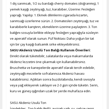
1 diş sarımsak, 1/2 su bardağı cherry domates (doğranmış), 1
yemek kaşığı zeytinyağı, tuz, karabiber, Üzerine: Fesleğen
yaprağı. Yapılışı: 1. Ekmek dilimlerini ızgarada kızartın,
sarımsağı üzerlerine sürün. 2. Domatesleri zeytinyağı, tuz ve
karabiberle karıştırın, ekmeklerin üzerine paylaştırın. 3. Ton
balığını sosuyla birlikte ekleyip fesleğen yaprağıyla süsleyin
ve aperatif olarak sunun. Püf Noktası: Daha yoğun bir tat
için bir çay kaşığı balsamik sirke ekleyebilirsiniz.
SASU Akdeniz Usulü Ton Balığı Kullanım Önerileri:
Direkt olarak tüketebilir, salatalarda veya makarnalarda
Akdeniz lezzetini öne çıkarmak için kullanabilirsiniz.
Bruschetta ve kanepelerde aperatif olarak tercih edebilir,
zeytinyağlı mezelerle sofralarınıza Akdeniz havası
katabilirsiniz. Açtıktan sonra buzdolabında, kendi sıvısıyla
veya yağ ekleyerek saklayın ve 2-3 gün içinde tüketin. Serin,
kuru ve güneş ışığından uzak bir yerde muhafaza edin.
SASU Akdeniz Usulü Ton
İçindekiler: Ton balığı (%65), ayçiçek yağı, su, sebze çeşni