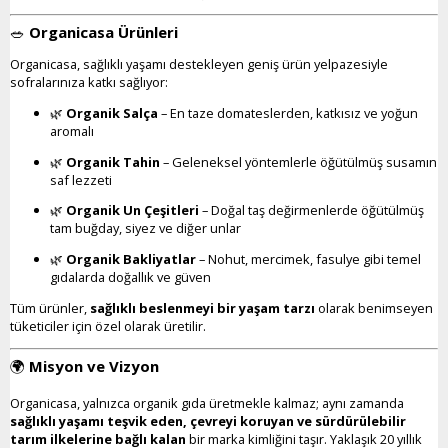
🥗
Organicasa Ürünleri
Organicasa, sağlıklı yaşamı destekleyen geniş ürün yelpazesiyle
sofralarınıza katkı sağlıyor:
🌿
Organik Salça
– En taze domateslerden, katkısız ve yoğun
aromalı
🌿
Organik Tahin
– Geleneksel yöntemlerle öğütülmüş susamın
saf lezzeti
🌿
Organik Un Çeşitleri
– Doğal taş değirmenlerde öğütülmüş
tam buğday, siyez ve diğer unlar
🌿
Organik Bakliyatlar
– Nohut, mercimek, fasulye gibi temel
gıdalarda doğallık ve güven
Tüm ürünler,
sağlıklı beslenmeyi bir yaşam tarzı
olarak benimseyen
tüketiciler için özel olarak üretilir.
🌍
Misyon ve Vizyon
Organicasa, yalnızca organik gıda üretmekle kalmaz; aynı zamanda
sağlıklı yaşamı teşvik eden, çevreyi koruyan ve sürdürülebilir
tarım ilkelerine bağlı kalan
bir marka kimliğini taşır. Yaklaşık 20 yıllık