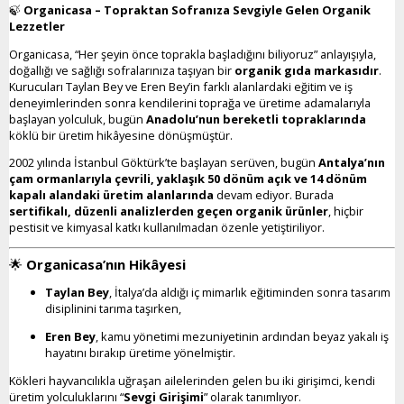
🍃
Organicasa – Topraktan Sofranıza Sevgiyle Gelen Organik
Lezzetler
Organicasa, “Her şeyin önce toprakla başladığını biliyoruz” anlayışıyla,
doğallığı ve sağlığı sofralarınıza taşıyan bir
organik gıda markasıdır
.
Kurucuları Taylan Bey ve Eren Bey’in farklı alanlardaki eğitim ve iş
deneyimlerinden sonra kendilerini toprağa ve üretime adamalarıyla
başlayan yolculuk, bugün
Anadolu’nun bereketli topraklarında
köklü bir üretim hikâyesine dönüşmüştür.
2002 yılında İstanbul Göktürk’te başlayan serüven, bugün
Antalya’nın
çam ormanlarıyla çevrili, yaklaşık 50 dönüm açık ve 14 dönüm
kapalı alandaki üretim alanlarında
devam ediyor. Burada
sertifikalı, düzenli analizlerden geçen organik ürünler
, hiçbir
pestisit ve kimyasal katkı kullanılmadan özenle yetiştiriliyor.
🌟
Organicasa’nın Hikâyesi
Taylan Bey
, İtalya’da aldığı iç mimarlık eğitiminden sonra tasarım
disiplinini tarıma taşırken,
Eren Bey
, kamu yönetimi mezuniyetinin ardından beyaz yakalı iş
hayatını bırakıp üretime yönelmiştir.
Kökleri hayvancılıkla uğraşan ailelerinden gelen bu iki girişimci, kendi
üretim yolculuklarını “
Sevgi Girişimi
” olarak tanımlıyor.