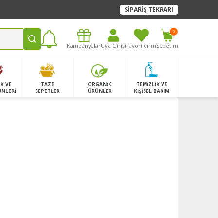
SİPARİŞ TEKRARI
0
Kampanyalar
Üye Girişi
Favorilerim
Sepetim
K VE
TAZE
ORGANİK
TEMİZLİK VE
ÜNLERİ
SEPETLER
ÜRÜNLER
KİŞİSEL BAKIM