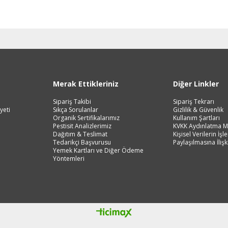
mpuanı
Keçi
Vegan Ürünler
Salam
 ve Jeli
Manda
Anne & Çocuk
Granola
ı
Kaymaklı
İçecekler
iyatlar
Jersey Yoğurt
Ev Yemekleri
zlar ve Kek Karışımları
Yoğurt mayası
Çorbalar
Merak Ettikleriniz
Diğer Linkler
& Tatlı
Mezeler
ş
Sipariş Takibi
Ana Yemekler
Sipariş Tekrarı
yeti
Sıkça Sorulanlar
Gizlilik & Güvenlik
lık
Zeytinyağlılar
Organik Sertifikalarımız
Kullanım Şartları
Pestisit Analizlerimiz
KVKK Aydınlatma M
Dağıtım & Teslimat
Kişisel Verilerin İş
Tedarikçi Başvurusu
Paylaşılmasına İlişk
Yemek Kartları ve Diğer Ödeme
Yöntemleri